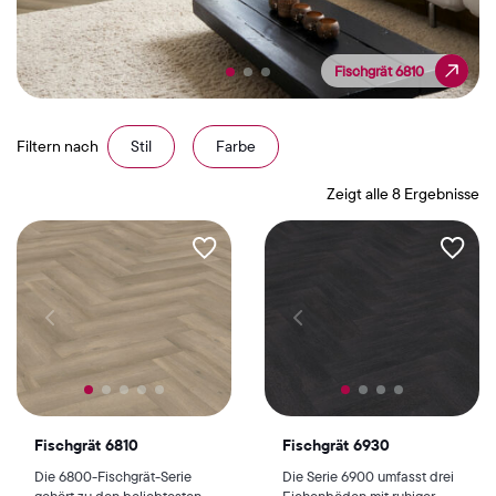
Fischgrät 6810
Fischgrät 6810
Filtern nach
Stil
Farbe
Zeigt alle 8 Ergebnisse
Fischgrät 6810
Fischgrät 6930
Die 6800-Fischgrät-Serie
Die Serie 6900 umfasst drei
gehört zu den beliebtesten
Eichenböden mit ruhiger