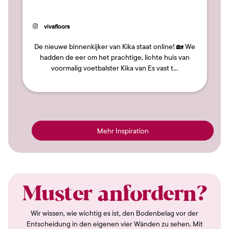
27
Beitrag
vivafloors
veröffentlicht
von
De nieuwe binnenkijker van Kika staat online! 🏡 We
hadden de eer om het prachtige, lichte huis van
voormalig voetbalster Kika van Es vast t…
Mehr Inspiration
Muster anfordern?
Wir wissen, wie wichtig es ist, den Bodenbelag vor der
Entscheidung in den eigenen vier Wänden zu sehen. Mit