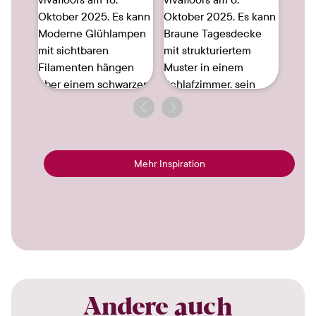
8
34
43
Mehr Inspiration
Andere auch