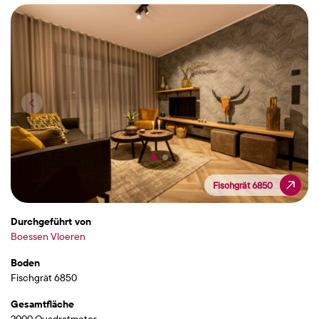
Fischgrät 6850
Fischgrät 6850
Durchgeführt von
Boessen Vloeren
Boden
Fischgrät 6850
Gesamtfläche
2000 Quadratmeter