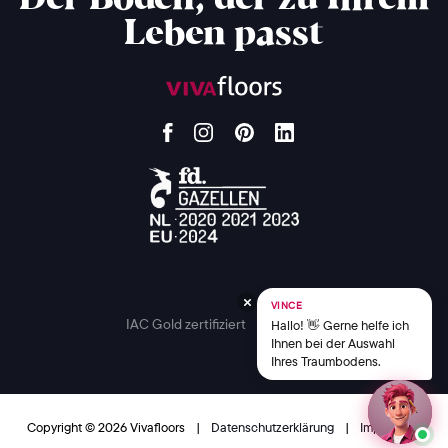
Leben passt
VINCE
IAC Gold zertifiziert
Hallo! 👋 Gerne helfe ich
Ihnen bei der Auswahl
Ihres Traumbodens.
Copyright © 2026 Vivafloors
|
Datenschutzerklärung
|
Impressum