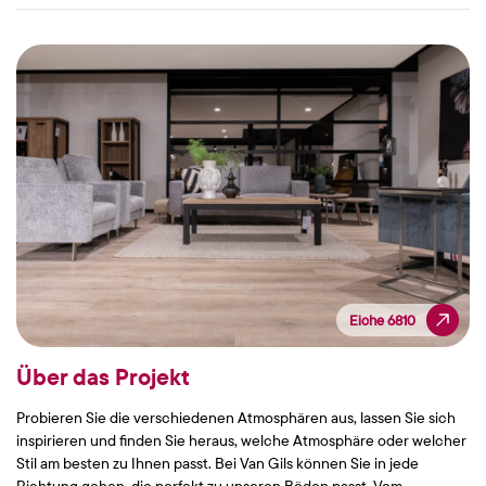
Eiche 6810
Eiche 6810
Über das Projekt
Probieren Sie die verschiedenen Atmosphären aus, lassen Sie sich
inspirieren und finden Sie heraus, welche Atmosphäre oder welcher
Stil am besten zu Ihnen passt. Bei Van Gils können Sie in jede
Richtung gehen, die perfekt zu unseren Böden passt. Vom