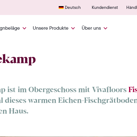
Schnelle Lieferung aus den NL
600+ 
Deutsch
Kundendienst
Händl
ignbeläge
Unsere Produkte
Über uns
ekamp
 ist im Obergeschoss mit Vivafloors
Fi
hl dieses warmen Eichen-Fischgrätboden
en Haus.