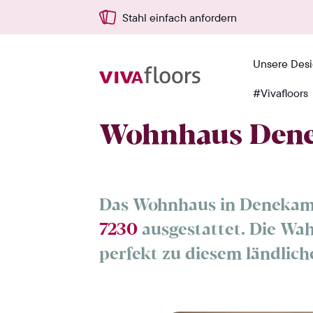
Stahl einfach anfordern
Unsere Des
#Vivafloors
Zuhause
›
Cases
›
Wohnhaus Denekamp
Wohnhaus Den
Das Wohnhaus in Denekamp
7230
ausgestattet. Die Wa
perfekt zu diesem ländlich