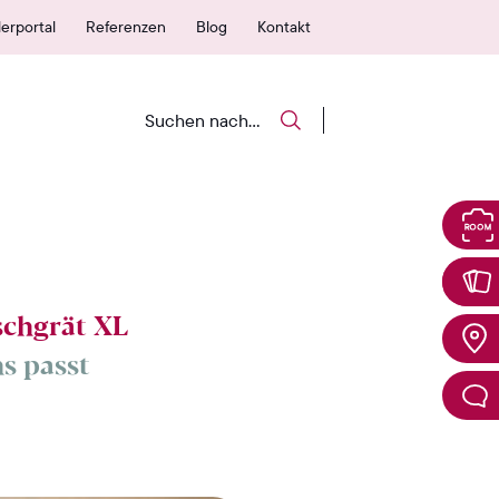
autorisierte Verkaufsstelle
25 Jahre Garantie
erportal
Referenzen
Blog
Kontakt
schgrät XL
s passt