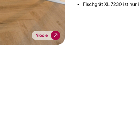
Fischgrät XL 7230 ist nur 
Nicole
Nicole