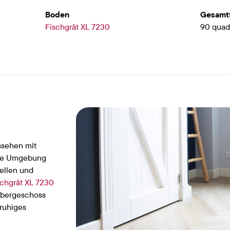
Boden
Gesamt
Fischgrät XL 7230
90 quad
ssehen mit
 die Umgebung
ellen und
schgrät XL 7230
Obergeschoss
ruhiges