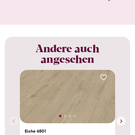
Andere auch
angesehen
Eiche 6501
Eic