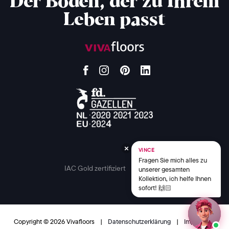
Der Boden, der zu Ihrem
Leben passt
VINCE
Fragen Sie mich alles zu
IAC Gold zertifiziert
unserer gesamten
Kollektion, ich helfe Ihnen
sofort! 🙌🏻
Copyright © 2026 Vivafloors
|
Datenschutzerklärung
|
Impressum