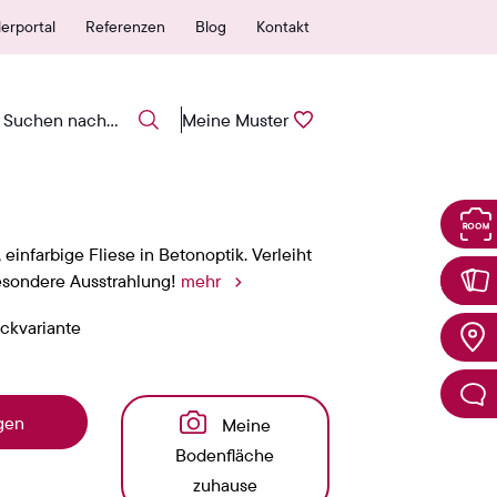
ahre Garantie
Stahl einfach anfor
erportal
Referenzen
Blog
Kontakt
Meine Muster
 einfarbige Fliese in Betonoptik. Verleiht
besondere Ausstrahlung!
mehr
ickvariante
gen
Meine
Bodenfläche
zuhause