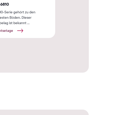
 6810
Eiche 6820
00-Serie gehört zu den
Die 6800-Serie gehört zu den
testen Böden. Dieser
beliebtesten Böden. Dieser
elag ist bekannt ...
Designbelag ist bekannt ...
htsetage
Aussichtsetage