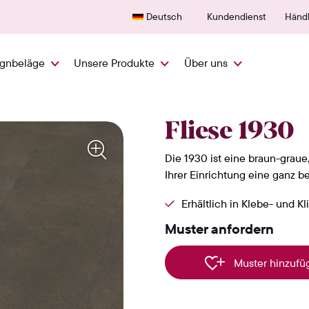
600+ autorisierte Verkaufsstelle
25 J
Deutsch
Kundendienst
Händl
ignbeläge
Unsere Produkte
Über uns
1930
Fliese 1930
Die 1930 ist eine braun-graue,
Ihrer Einrichtung eine ganz 
Erhältlich in Klebe- und Kl
Muster anfordern
Muster hinzufü