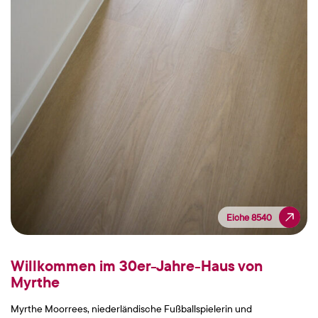
Eiche 8540
Eiche 8540
Willkommen im 30er-Jahre-Haus von
Myrthe
Myrthe Moorrees, niederländische Fußballspielerin und