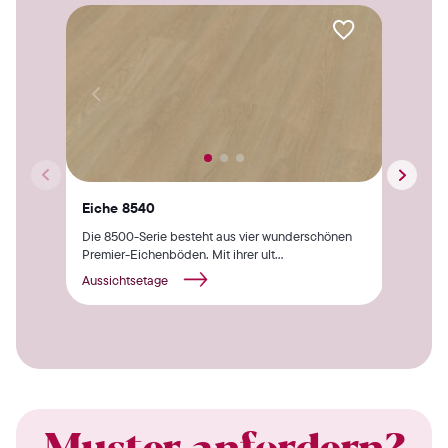
Eiche 8540
Eic
Die 8500-Serie besteht aus vier wunderschönen
Die 
Premier-Eichenböden. Mit ihrer ult...
Prem
Aussichtsetage
Auss