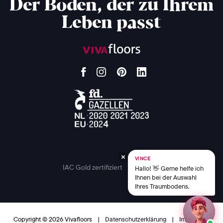
Der Boden, der zu Ihrem
Leben passt
VINCE
IAC Gold zertifiziert
Hallo! 👋 Gerne helfe ich
Ihnen bei der Auswahl
Ihres Traumbodens.
Copyright © 2026 Vivafloors
|
Datenschutzerklärung
|
Impressum