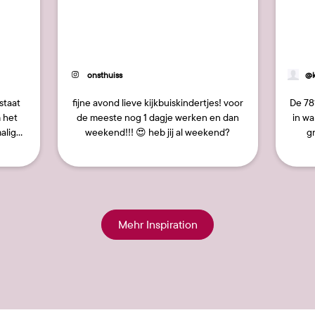
27
66
Beitrag
onsthuiss
Be
@k
veröffentlicht
ve
von
vo
staat
fijne avond lieve kijkbuiskindertjes! voor
De 78
 het
de meeste nog 1 dagje werken en dan
in wa
alig
weekend!!! 😍 heb jij al weekend?
gr
t…
Mehr Inspiration