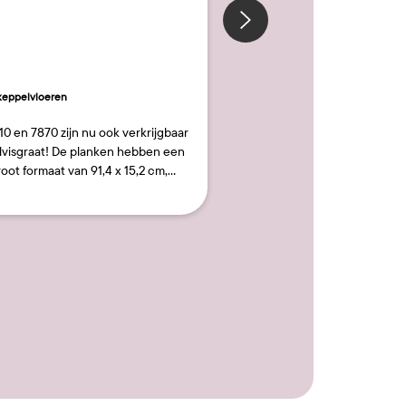
itrag
eppelvloeren
Beitrag
urbanfloorz
röffentlicht
veröffentlicht
n
von
10 en 7870 zijn nu ook verkrijgbaar
In Dordrecht een chique do
lvisgraat! De planken hebben een
pvc vloer van vivafloors 
oot formaat van 91,4 x 15,2 cm,
visgraat motief en deze afg
waardoor er een opvallend e…