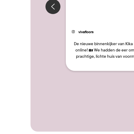
0
nteriorlover
Beitrag
vivafloors
licht
veröffentlicht
von
ge tijd tegen een eetset aan
De nieuwe binnenkijker van Kika 
ijken dat totaal niet in onze
online! 🏡 We hadden de eer om
rieur paste, is vanaf vandaag
prachtige, lichte huis van voorm
it ons nieuwe uitz…
voetbalster Kika van Es vast 