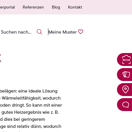
autorisierte Verkaufsstelle
25 Jahre Garantie
erportal
Referenzen
Blog
Kontakt
Meine Muster
g
elägen: eine ideale Lösung
e Wärmeleitfähigkeit, wodurch
oden dringt. So kann mit einer
utes Heizergebnis wie z. B.
nd dies bei geringerem
ge sind relativ dünn, wodurch