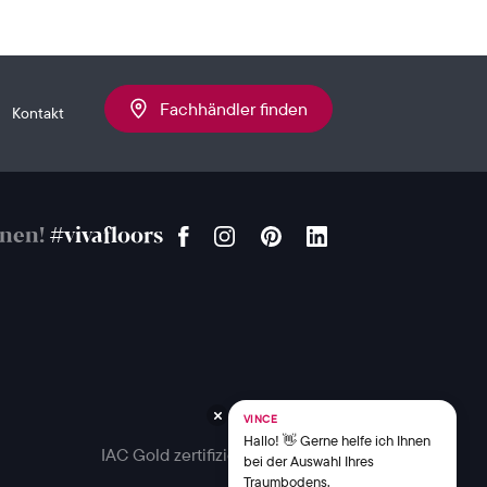
Fachhändler finden
Kontakt
onen!
#vivafloors
VINCE
Hallo! 👋 Gerne helfe ich Ihnen
IAC Gold zertifiziert
bei der Auswahl Ihres
Traumbodens.