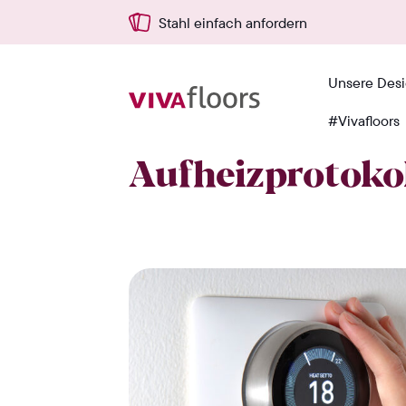
Stahl einfach anfordern
Unsere Des
#Vivafloors
Zuhause
›
Blog
›
Praktisch
›
Aufheizprot
Aufheizprotoko