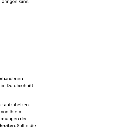
 dringen kann.
vorhandenen
 im Durchschnitt
r aufzuheizen.
s von Ihrem
formungen des
hreiten
. Sollte die