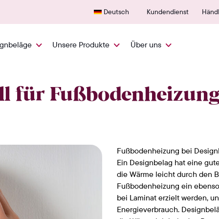
Schnelle Lieferung aus den NL
600+ 
Deutsch
Kundendienst
Händl
ignbeläge
Unsere Produkte
Über uns
okoll für Fußbodenheizung
ll für Fußbodenheizun
Fußbodenheizung bei Designb
Ein Designbelag hat eine gut
die Wärme leicht durch den B
Fußbodenheizung ein ebenso g
bei Laminat erzielt werden, u
Energieverbrauch. Designbelä